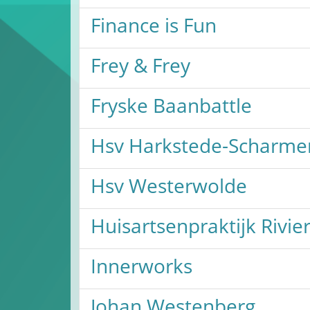
Finance is Fun
Frey & Frey
Fryske Baanbattle
Hsv Harkstede-Scharme
Hsv Westerwolde
Huisartsenpraktijk Rivi
Innerworks
Johan Westenberg