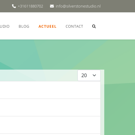
+31611880702
info@silverstonestudio.nl
UDIO
BLOG
ACTUEEL
CONTACT
Toon #