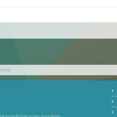
ontwerp
 het
Joomla!®
Project of
Open Source Matters
.