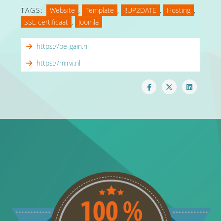
TAGS:
Website
,
Template
,
J!UP2DATE
,
Hosting
,
SSL-certificaat
,
Joomla
https://be-gain.nl
https://mirvi.nl