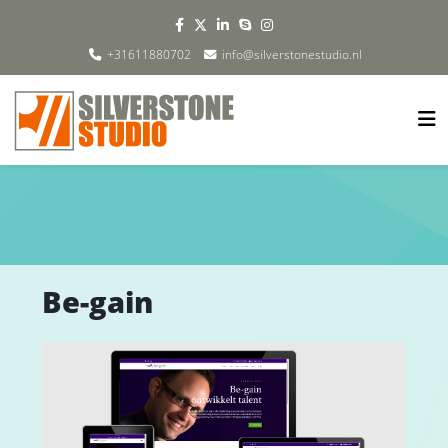
+31611880702
info@silverstonestudio.nl
Be-gain