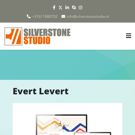
+31611880702
info@silverstonestudio.nl
Evert Levert