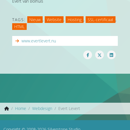
Evert van Bolhuis
TAGS:
Nieuw
,
Website
,
Hosting
,
SSL-certificaat
,
HTML
www.evertlevert.nu
Home
Webdesign
Evert Levert
Copyright © 2008-2026 Silverstone Studio