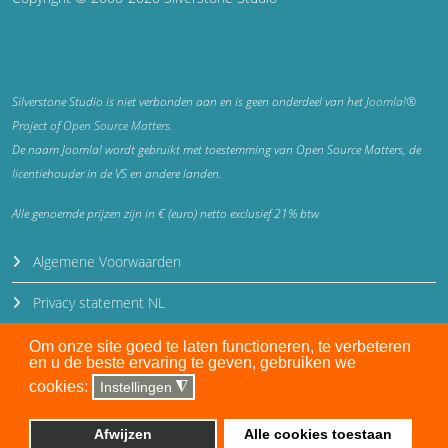
Silverstone Studio is niet verbonden aan en is geen onderdeel van het
Joomla!®
Project of
Open Source Matters
.
De naam Joomla! wordt gebruikt met toestemming van Open Source Matters, de
licentiehouder in de VS en andere landen.
Alle genoemde prijzen zijn in € (euro) netto exclusief 21% btw
Algemene Voorwaarden
Privacy statement NL
Privacy statement EN
Om onze site goed te laten functioneren, te verbeteren
en u de beste ervaring te geven, gebruiken we
Disclaimer
cookies:
Instellingen
◮
Auteursrecht en gebruiksrecht
Afwijzen
Alle cookies toestaan