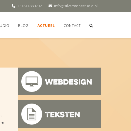
+31611880702
info@silverstonestudio.nl
UDIO
BLOG
ACTUEEL
CONTACT
n
 'm