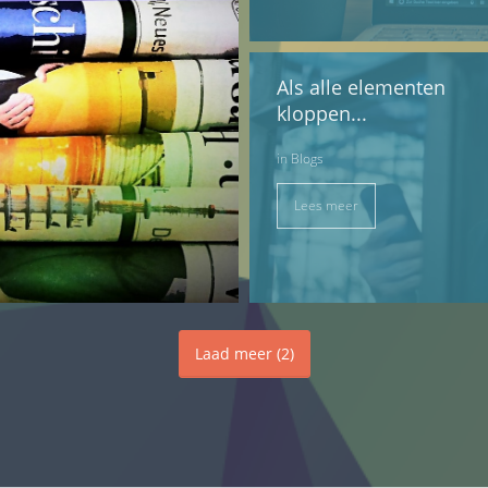
Als alle elementen
kloppen...
in
Blogs
Lees meer
Laad meer
(
2
)