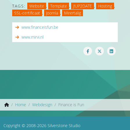
TAGS:
Website
,
Template
,
J!UP2DATE
,
Hosting
,
SSL-certificaat
,
Joomla
,
Meertalig
www.financeisfun.be
www.mirvi.nl
Home
Webdesign
Finance is Fun
Copyright © 2008-2026 Silverstone Studio