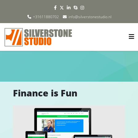
+31611880702
info@silverstonestudio.nl
Finance is Fun