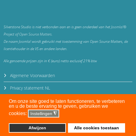
Silverstone Studio is niet verbonden aan en is geen onderdeel van het
Joomla!®
Project of
Open Source Matters
.
De naam Joomla! wordt gebruikt met toestemming van Open Source Matters, de
licentiehouder in de VS en andere landen.
Alle genoemde prijzen zijn in € (euro) netto exclusief 21% btw
Algemene Voorwaarden
Privacy statement NL
Privacy statement EN
Om onze site goed te laten functioneren, te verbeteren
en u de beste ervaring te geven, gebruiken we
Disclaimer
cookies:
Instellingen
◮
Auteursrecht en gebruiksrecht
Afwijzen
Alle cookies toestaan