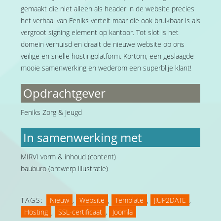
gemaakt die niet alleen als header in de website precies
het verhaal van Feniks vertelt maar die ook bruikbaar is als
vergroot signing element op kantoor. Tot slot is het
domein verhuisd en draait de nieuwe website op ons
veilige en snelle hostingplatform. Kortom, een geslaagde
mooie samenwerking en wederom een superblije klant!
Opdrachtgever
Feniks Zorg & Jeugd
In samenwerking met
MIRVI vorm & inhoud (content)
bauburo (ontwerp illustratie)
TAGS:
Nieuw
,
Website
,
Template
,
J!UP2DATE
,
Hosting
,
SSL-certificaat
,
Joomla