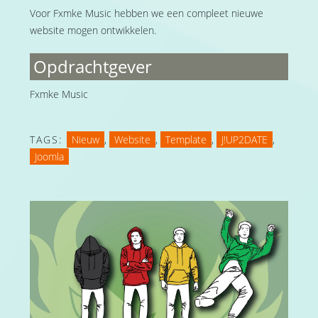
Voor Fxmke Music hebben we een compleet nieuwe
website mogen ontwikkelen.
Opdrachtgever
Fxmke Music
TAGS:
Nieuw
,
Website
,
Template
,
J!UP2DATE
,
Joomla