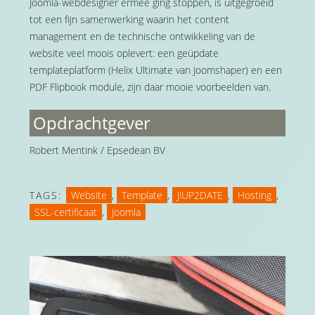
Joomla-webdesigner ermee ging stoppen, is uitgegroeid
tot een fijn samenwerking waarin het content
management en de technische ontwikkeling van de
website veel moois oplevert: een geüpdate
templateplatform (Helix Ultimate van Joomshaper) en een
PDF Flipbook module, zijn daar mooie voorbeelden van.
Opdrachtgever
Robert Mentink / Epsedean BV
TAGS:
Website
,
Template
,
J!UP2DATE
,
Hosting
,
SSL-certificaat
,
Joomla