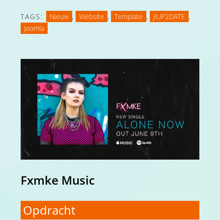
TAGS:
Nieuw
,
Website
,
Template
,
J!UP2DATE
,
Joomla
Fxmke Music
Opdracht