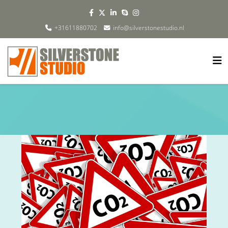
+31611880702
info@silverstonestudio.nl