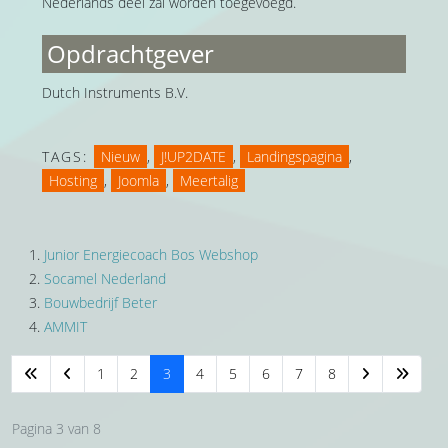
Nederlands deel zal worden toegevoegd.
Opdrachtgever
Dutch Instruments B.V.
TAGS:
Nieuw
,
J!UP2DATE
,
Landingspagina
,
Hosting
,
Joomla
,
Meertalig
Junior Energiecoach Bos Webshop
Socamel Nederland
Bouwbedrijf Beter
AMMIT
1
2
3
4
5
6
7
8
Pagina 3 van 8