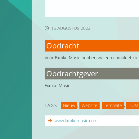
15 AUGUSTUS 2022
Opdracht
Voor Fxmke Music hebben we een compleet nie
Opdrachtgever
Fxmke Music
TAGS:
Nieuw
,
Website
,
Template
,
J!UP
www.fxmkemusic.com