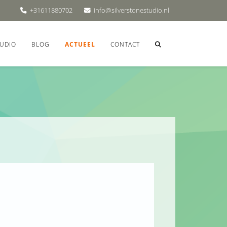
+31611880702
info@silverstonestudio.nl
UDIO
BLOG
ACTUEEL
CONTACT