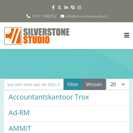
+31611880702
info@silverstonestudio.nl
Vul een deel van de titel in
Toon #
Filter
Wissen
Accountantskantoor Trox
Ad-RM
AMMIT