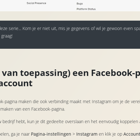
 deze serie... Kom je er niet uit, mis je gegevens of wil je gewoon even 
 graag!
 van toepassing) een Facebook-p
account
k-pagina maken die ook verbinding maakt met Instagram om je de vereist
 maken van een Facebook-pagina.
 bedrijf hebt, kun je dit gedeelte overslaan en het eenvoudig koppelen 
elen, ga je naar
Pagina-instellingen
>
Instagram
en klik je op
Account