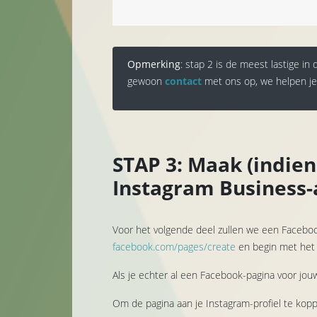
Opmerking
: stap 2 is de meest lastige in
gewoon
contact
met ons op, we helpen je
STAP 3: Maak (indien
Instagram Business-
Voor het volgende deel zullen we een Faceboo
facebook.com/pages/create
en begin met het
Als je echter al een Facebook-pagina voor jouw
Om de pagina aan je Instagram-profiel te kopp