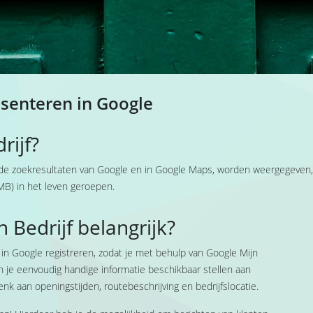
esenteren in Google
rijf?
de zoekresultaten van Google en in Google Maps, worden weergegeven, h
MB) in het leven geroepen.
 Bedrijf belangrijk?
f in Google registreren, zodat je met behulp van Google Mijn
 je eenvoudig handige informatie beschikbaar stellen aan
enk aan openingstijden, routebeschrijving en bedrijfslocatie.