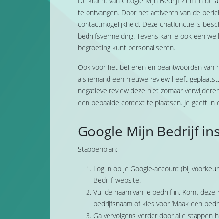
De kracht van Google Mijn Bedrijf zit'm in de
te ontvangen. Door het activeren van de beric
contactmogelijkheid. Deze chatfunctie is besc
bedrijfsvermelding. Tevens kan je ook een we
begroeting kunt personaliseren.
Ook voor het beheren en beantwoorden van revie
als iemand een nieuwe review heeft geplaatst. 
negatieve review deze niet zomaar verwijderen
een bepaalde context te plaatsen. Je geeft in 
Google Mijn Bedrijf ins
Stappenplan:
Log in op je Google-account (bij voorkeu
Bedrijf-website.
Vul de naam van je bedrijf in. Komt deze 
bedrijfsnaam of kies voor ‘Maak een bedr
Ga vervolgens verder door alle stappen he