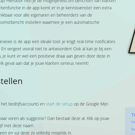
 app! Hierdoor heb je de mogelijkheid om berichten van klanten
htenfunctie in de app komt er in je kennisvenster een extra
hikbaar voor alle eigenaren en beheerders van de
lkomstbericht instellen waarmee je een automatische
ws is de app een ideale tool: je krijgt real-time notificaties
En vergeet vooral niet te antwoorden! Ook al kan je bij een
, je kunt er wel een positieve draai aan geven door deze in
elk geval aan dat je jouw klanten serieus neemt!
tellen
r het bedrijfsaccount) en
start de setup
op de Google Mijn
T
naar voren als suggestie? Dan bestaat deze al. Klik op jouw
H
ijf met deze naam’.
h
en en vul deze zo volledig mogelijk in.