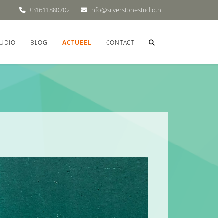
+31611880702
info@silverstonestudio.nl
UDIO
BLOG
ACTUEEL
CONTACT