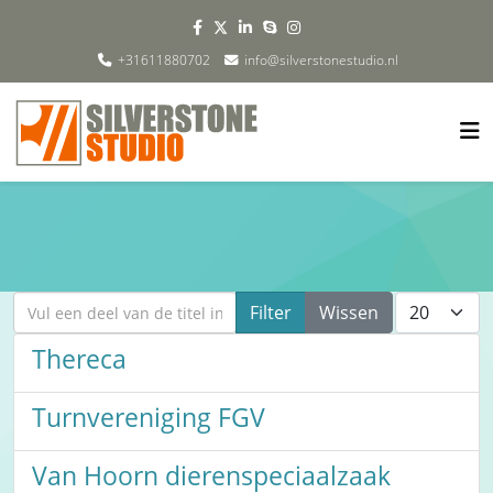
+31611880702
info@silverstonestudio.nl
Vul een deel van de titel in
Toon #
Filter
Wissen
Thereca
Turnvereniging FGV
Van Hoorn dierenspeciaalzaak