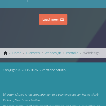
Laad meer
(
2
)
Home
Diensten
Webdesign
Portfolio
Webdesign
Copyright © 2008-2026 Silverstone Studio
Silverstone Studio is niet verbonden aan en is geen onderdeel van het
Joomla!®
Project of
Open Source Matters
.
De naam Joomla! wordt gebruikt met toestemming van Open Source Matters, de