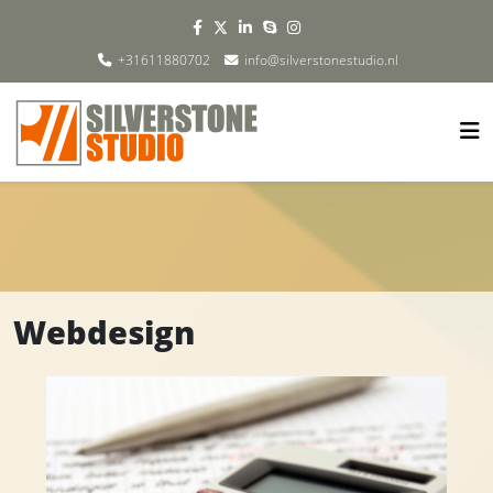
+31611880702
info@silverstonestudio.nl
Webdesign