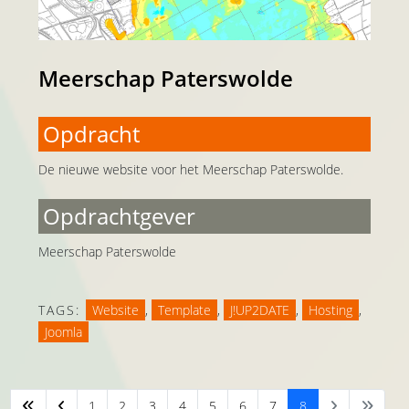
Meerschap Paterswolde
Opdracht
De nieuwe website voor het Meerschap Paterswolde.
Opdrachtgever
Meerschap Paterswolde
TAGS:
Website
,
Template
,
J!UP2DATE
,
Hosting
,
Joomla
1
2
3
4
5
6
7
8