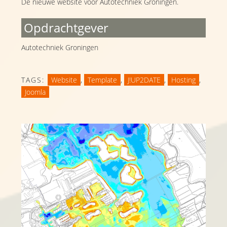
De nieuwe website voor Autotechniek Groningen.
Opdrachtgever
Autotechniek Groningen
TAGS:
Website
,
Template
,
J!UP2DATE
,
Hosting
,
Joomla