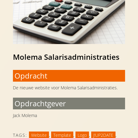
Molema Salarisadministraties
Opdracht
De nieuwe website voor Molema Salarisadministraties.
Opdrachtgever
Jack Molema
TAGS:
Website
,
Template
,
Logo
,
J!UP2DATE
,