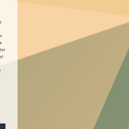
e
m
e
ter
et
e