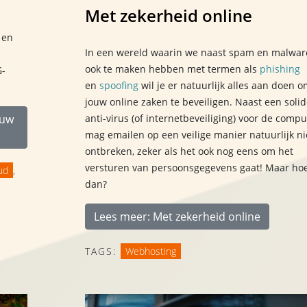
Met zekerheid online
 en
In een wereld waarin we naast spam en malwar
ook te maken hebben met termen als
phishing
G-
en
spoofing
wil je er natuurlijk alles aan doen o
jouw online zaken te beveiligen. Naast een solid
anti-virus (of internetbeveiliging) voor de compu
ouw
mag emailen op een veilige manier natuurlijk ni
ontbreken, zeker als het ook nog eens om het
versturen van persoonsgegevens gaat! Maar ho
ud
,
dan?
Lees meer: Met zekerheid online
TAGS:
Webhosting