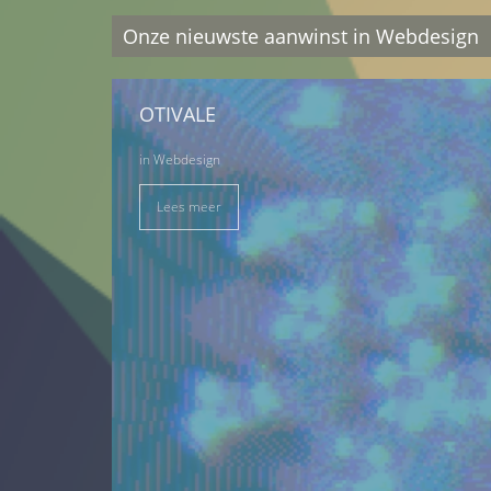
Onze nieuwste aanwinst in Webdesign
OTIVALE
in
Webdesign
Lees meer