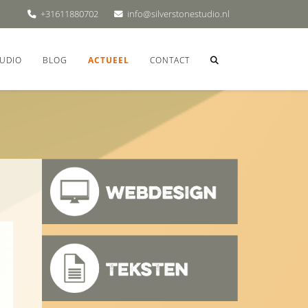
+31611880702
info@silverstonestudio.nl
UDIO
BLOG
ACTUEEL
CONTACT