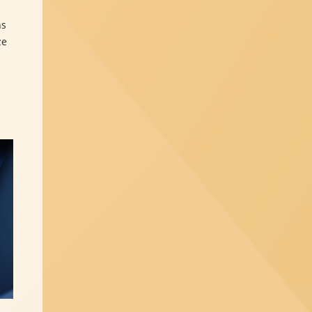
ns
ze