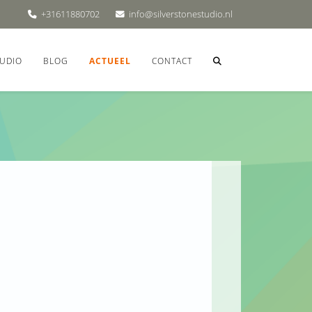
+31611880702
info@silverstonestudio.nl
UDIO
BLOG
ACTUEEL
CONTACT