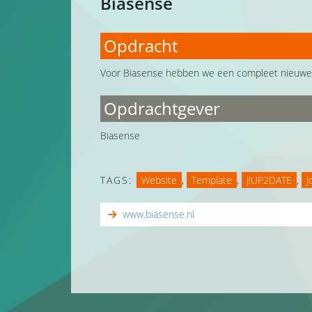
Biasense
Opdracht
Voor Biasense hebben we een compleet nieuwe
Opdrachtgever
Biasense
TAGS:
Website
,
Template
,
J!UP2DATE
,
J
www.biasense.nl